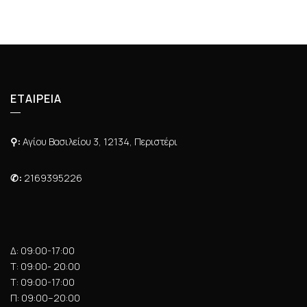
έχει
κ
ε
πολλαπλές
μ
ε
παραλλαγές.
0
α
Οι
π
ό
επιλογές
5
μπορούν
ΕΤΑΙΡΕΙΑ
να
επιλεγούν
⚲:
Αγίου Βασιλείου 3, 12134, Περιστέρι
στη
σελίδα
✆:
2169395226
του
προϊόντος
Δ: 09:00-17:00
Τ: 09:00- 20:00
Τ: 09:00-17:00
Π: 09:00–20:00